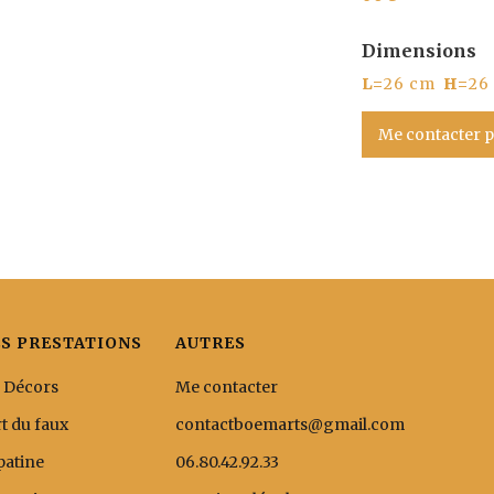
Dimensions
L=
26 cm
H=
26
Me contacter p
S PRESTATIONS
AUTRES
 Décors
Me contacter
rt du faux
contactboemarts@gmail.com
patine
06.80.42.92.33