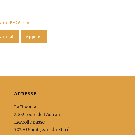
 cm
P=
26 cm
ar mail
Appeler
ADRESSE
La Boemia
2202 route de L’Astrau
L’Ayrolle Basse
30270 Saint-Jean-du-Gard