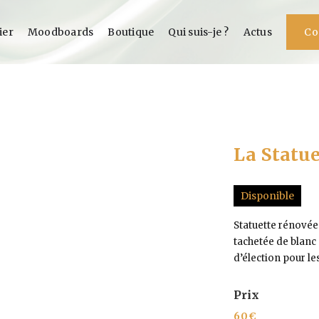
ier
Moodboards
Boutique
Qui suis-je ?
Actus
Co
La Statu
Disponible
Statuette rénovée
tachetée de blanc
d’élection pour le
Prix
60
€